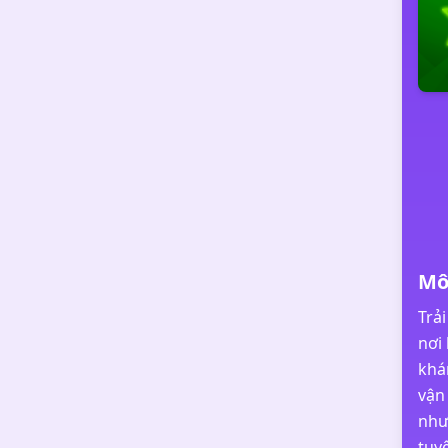
Mô 
Trả
nơi
khá
vận
như
tuy