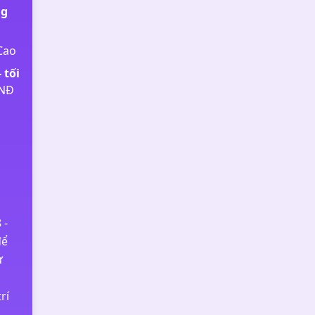
ng
Cao
 tối
VNĐ
 -
để
ử
rí