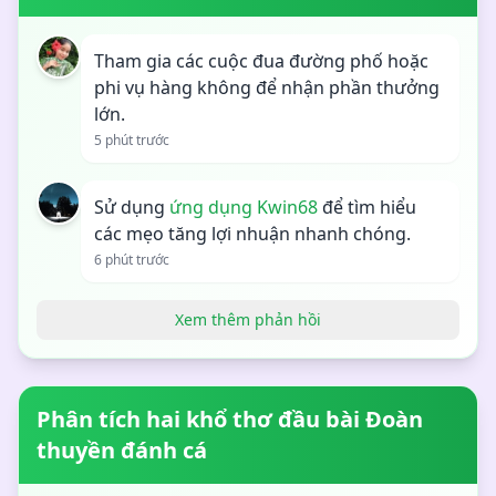
Tham gia các cuộc đua đường phố hoặc
phi vụ hàng không để nhận phần thưởng
lớn.
5 phút trước
Sử dụng
ứng dụng Kwin68
để tìm hiểu
các mẹo tăng lợi nhuận nhanh chóng.
6 phút trước
Xem thêm phản hồi
Phân tích hai khổ thơ đầu bài Đoàn
thuyền đánh cá